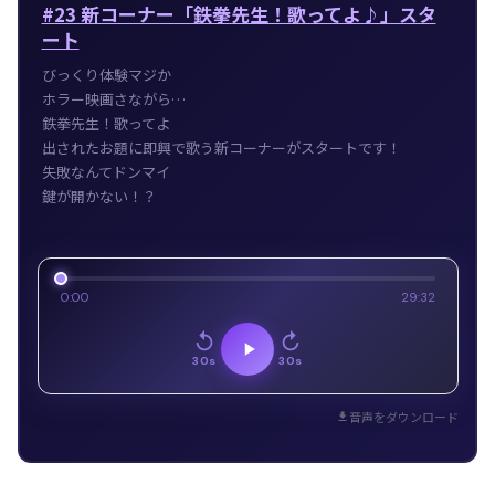
#23 新コーナー「鉄拳先生！歌ってよ♪」スタ
ート
びっくり体験マジか
ホラー映画さながら…
鉄拳先生！歌ってよ
出されたお題に即興で歌う新コーナーがスタートです！
失敗なんてドンマイ
鍵が開かない！？
0:00
29:32
30s
30s
音声をダウンロード