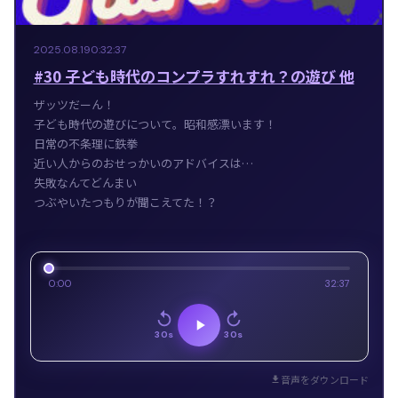
2025.08.19
0:32:37
#30 子ども時代のコンプラすれすれ？の遊び 他
ザッツだーん！
子ども時代の遊びについて。昭和感漂います！
日常の不条理に鉄拳
近い人からのおせっかいのアドバイスは…
失敗なんてどんまい
つぶやいたつもりが聞こえてた！？
0:00
32:37
30s
30s
音声をダウンロード