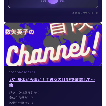
30s
30s
音声をダウンロード
2025.09.02
0:32:43
#31 身体から煙が！？彼女のLINEを放置して…
他
びっくり体験マジか！
身体から煙が！？
鉄拳先生歌ってよ