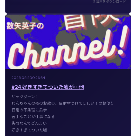
音声をダウンロード
2025.05.20
0:26:34
#24 好きすぎてついた嘘が…他
ザッツダーン！
わんちゃんの夜のお散歩、反射材つけてほしい！のお便り
日常の不条理に鉄拳
苦手なことが仕事になる
失敗なんてどんまい
好きすぎてついた嘘