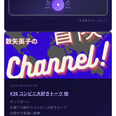
30s
30s
音声をダウンロード
2025.06.17
0:29:58
#26 コンビニ大好きトーク 他
ザッツダーン
お便り川柳からコンビニ大好きトーク
日常の不条理に鉄拳