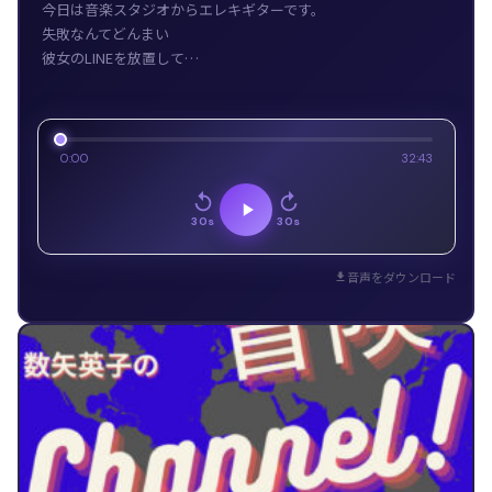
今日は音楽スタジオからエレキギターです。
失敗なんてどんまい
彼女のLINEを放置して…
0:00
32:43
30s
30s
音声をダウンロード