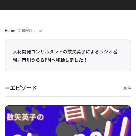
Home
新冒険Channel
人材開発コンサルタントの数矢英子によるラジオ番
組。
市川うららFMへ移動しました！
エピソード
38件