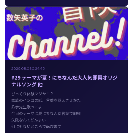
2025.08.06
0:34:45
#29 テーマが夏！にちなんだ大人気即興オリジ
ナルソング 他
びっくり体験マジか！？
家族のインコの話。言葉を覚えさせかた
鉄拳先生歌ってよ
今日のテーマは夏にちなんだ言葉で即興
失敗なんてどんまい
何にもないところで転びます