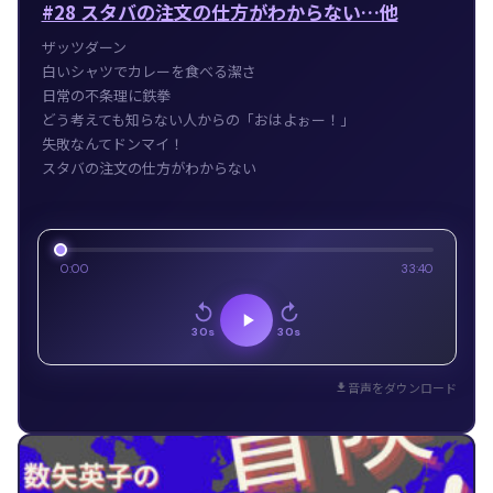
#28 スタバの注文の仕方がわからない…他
ザッツダーン
白いシャツでカレーを食べる潔さ
日常の不条理に鉄拳
どう考えても知らない人からの「おはよぉー！」
失敗なんてドンマイ！
スタバの注文の仕方がわからない
0:00
33:40
30s
30s
音声をダウンロード