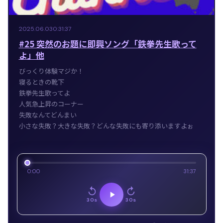
2025.06.03
0:31:37
#25 突然のお題に即興ソング「鉄拳先生歌って
よ」他
びっくり体験マジか！
寝るときの靴下
鉄拳先生歌ってよ
人気急上昇のコーナー
失敗なんてどんまい
小さな失敗？大きな失敗？どんな失敗にも寄り添いますよぉ
0:00
31:37
30s
30s