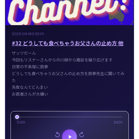
2025.09.16
0:33:01
#32 どうしても食べちゃうお父さんの止め方 他
ザッツだーん
今回もリスナーさんからの川柳から雑談を繰り広げます
日常の不条理に鉄拳
どうしても食べちゃうお父さんの止め方を鉄拳先生に聞いてみ
た
失敗なんてどんまい
お医者さんが大嫌い
0:00
33:01