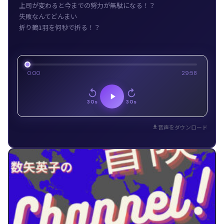
上司が変わると今までの努力が無駄になる！？
失敗なんてどんまい
折り鶴1羽を何秒で折る！？
0:00
29:58
30s
30s
音声をダウンロード