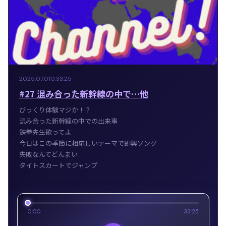
2025.07.01
0:33:25
#27 混み合った新幹線の中で…他
びっくり体験マジか！？
混み合った新幹線の中での出来事
鉄拳先生歌ってよ
今日はこの季節に相応しいテーマで即興ソング
失敗なんてどんまい
タイトスカートでジャンプ
0:00
33:25