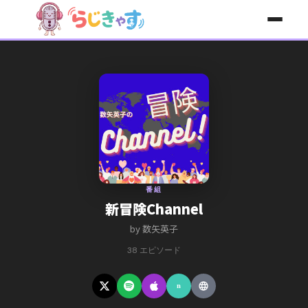
コンテンツへスキップ
番組
新冒険Channel
by 数矢英子
38 エピソード
n