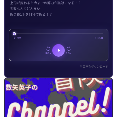
上司が変わると今までの努力が無駄になる！？
失敗なんてどんまい
折り鶴1羽を何秒で折る！？
0:00
29:58
30s
30s
音声をダウンロード