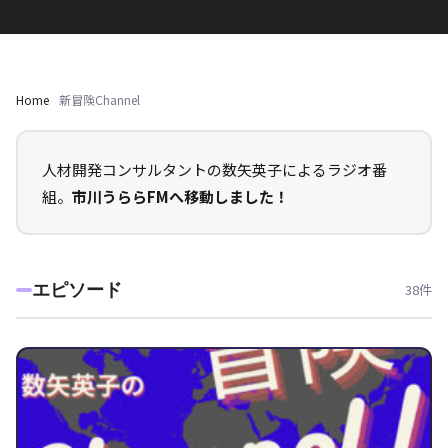
Home
新冒険Channel
人材開発コンサルタントの数矢英子によるラジオ番
組。
市川うららFMへ移動しました！
エピソード
38件