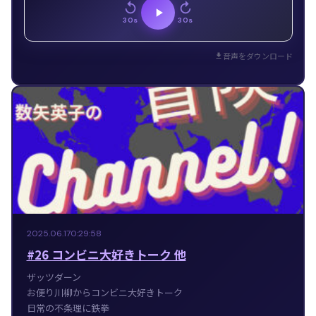
30s
30s
音声をダウンロード
2025.06.17
0:29:58
#26 コンビニ大好きトーク 他
ザッツダーン
お便り川柳からコンビニ大好きトーク
日常の不条理に鉄拳