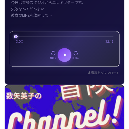
今日は音楽スタジオからエレキギターです。
失敗なんてどんまい
彼女のLINEを放置して…
0:00
32:43
30s
30s
音声をダウンロード