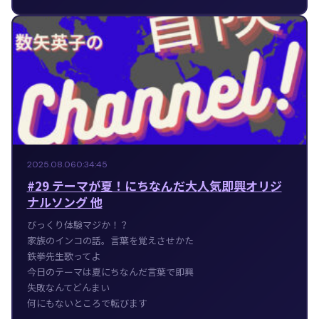
2025.08.06
0:34:45
#29 テーマが夏！にちなんだ大人気即興オリジ
ナルソング 他
びっくり体験マジか！？
家族のインコの話。言葉を覚えさせかた
鉄拳先生歌ってよ
今日のテーマは夏にちなんだ言葉で即興
失敗なんてどんまい
何にもないところで転びます