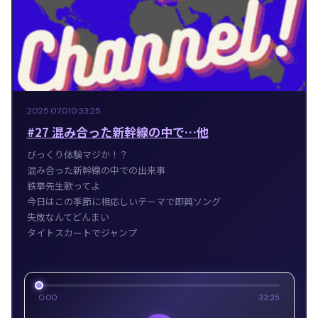
2025.07.01
0:33:25
#27 混み合った新幹線の中で…他
びっくり体験マジか！？
混み合った新幹線の中での出来事
鉄拳先生歌ってよ
今日はこの季節に相応しいテーマで即興ソング
失敗なんてどんまい
タイトスカートでジャンプ
0:00
33:25