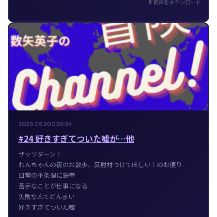
音声をダウンロード
2025.05.20
0:26:34
#24 好きすぎてついた嘘が…他
ザッツダーン！
わんちゃんの夜のお散歩、反射材つけてほしい！のお便り
日常の不条理に鉄拳
苦手なことが仕事になる
失敗なんてどんまい
好きすぎてついた嘘