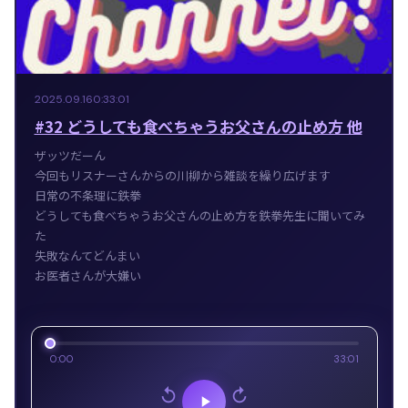
2025.09.16
0:33:01
#32 どうしても食べちゃうお父さんの止め方 他
ザッツだーん
今回もリスナーさんからの川柳から雑談を繰り広げます
日常の不条理に鉄拳
どうしても食べちゃうお父さんの止め方を鉄拳先生に聞いてみ
た
失敗なんてどんまい
お医者さんが大嫌い
0:00
33:01