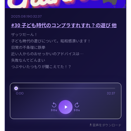
2025.08.19
0:32:37
#30 子ども時代のコンプラすれすれ？の遊び 他
ザッツだーん！
子ども時代の遊びについて。昭和感漂います！
日常の不条理に鉄拳
近い人からのおせっかいのアドバイスは…
失敗なんてどんまい
つぶやいたつもりが聞こえてた！？
0:00
32:37
30s
30s
音声をダウンロード