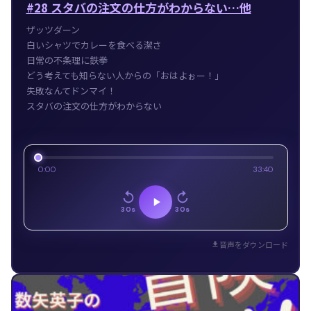
#28 スタバの注文の仕方がわからない…他
ザッツダーン
白いシャツでカレーを食べる潔さ
日常の不条理に鉄拳
どう考えても知らない人からの「おはよぉー！」
失敗なんてドンマイ！
スタバの注文の仕方がわからない
0:00
33:40
30s
30s
音声をダウンロード