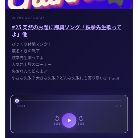
2025.06.03
0:31:37
#25 突然のお題に即興ソング「鉄拳先生歌って
よ」他
びっくり体験マジか！
寝るときの靴下
鉄拳先生歌ってよ
人気急上昇のコーナー
失敗なんてどんまい
小さな失敗？大きな失敗？どんな失敗にも寄り添いますよぉ
0:00
31:37
30s
30s