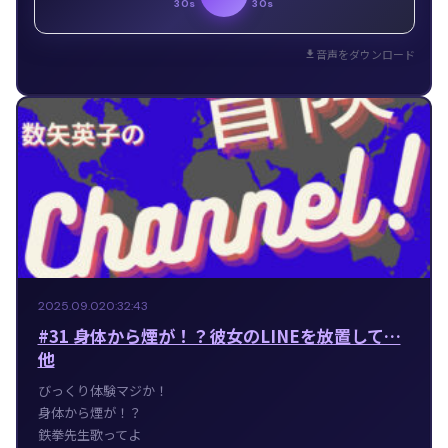
30s
30s
音声をダウンロード
2025.09.02
0:32:43
#31 身体から煙が！？彼女のLINEを放置して…
他
びっくり体験マジか！
身体から煙が！？
鉄拳先生歌ってよ