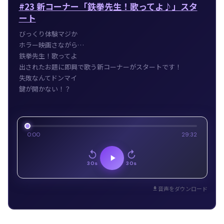
#23 新コーナー「鉄拳先生！歌ってよ♪」スタ
ート
びっくり体験マジか
ホラー映画さながら…
鉄拳先生！歌ってよ
出されたお題に即興で歌う新コーナーがスタートです！
失敗なんてドンマイ
鍵が開かない！？
0:00
29:32
30s
30s
音声をダウンロード