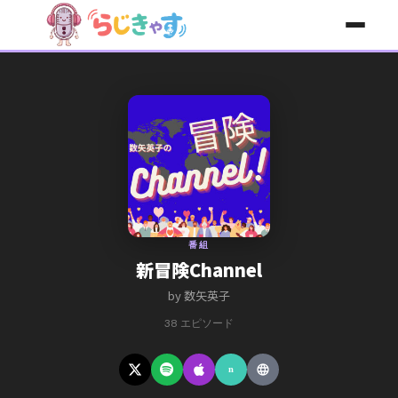
コンテンツへスキップ
番組
新冒険Channel
by 数矢英子
38 エピソード
n