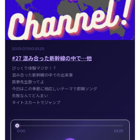
2025.07.01
0:33:25
#27 混み合った新幹線の中で…他
びっくり体験マジか！？
混み合った新幹線の中での出来事
鉄拳先生歌ってよ
今日はこの季節に相応しいテーマで即興ソング
失敗なんてどんまい
タイトスカートでジャンプ
0:00
33:25