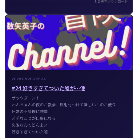
音声をダウンロード
2025.05.20
0:26:34
#24 好きすぎてついた嘘が…他
ザッツダーン！
わんちゃんの夜のお散歩、反射材つけてほしい！のお便り
日常の不条理に鉄拳
苦手なことが仕事になる
失敗なんてどんまい
好きすぎてついた嘘