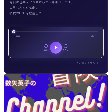
今日は音楽スタジオからエレキギターです。
失敗なんてどんまい
彼女のLINEを放置して…
0:00
32:43
30s
30s
音声をダウンロード