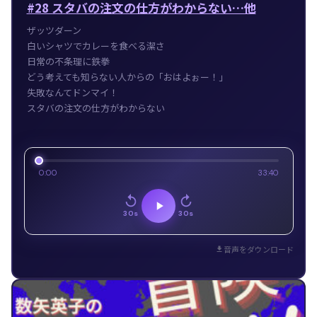
#28 スタバの注文の仕方がわからない…他
ザッツダーン
白いシャツでカレーを食べる潔さ
日常の不条理に鉄拳
どう考えても知らない人からの「おはよぉー！」
失敗なんてドンマイ！
スタバの注文の仕方がわからない
0:00
33:40
30s
30s
音声をダウンロード