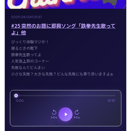
2025.06.03
0:31:37
#25 突然のお題に即興ソング「鉄拳先生歌って
よ」他
びっくり体験マジか！
寝るときの靴下
鉄拳先生歌ってよ
人気急上昇のコーナー
失敗なんてどんまい
小さな失敗？大きな失敗？どんな失敗にも寄り添いますよぉ
0:00
31:37
30s
30s