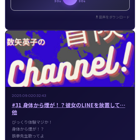
30s
30s
音声をダウンロード
2025.09.02
0:32:43
#31 身体から煙が！？彼女のLINEを放置して…
他
びっくり体験マジか！
身体から煙が！？
鉄拳先生歌ってよ