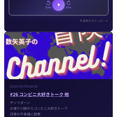
30s
30s
音声をダウンロード
2025.06.17
0:29:58
#26 コンビニ大好きトーク 他
ザッツダーン
お便り川柳からコンビニ大好きトーク
日常の不条理に鉄拳