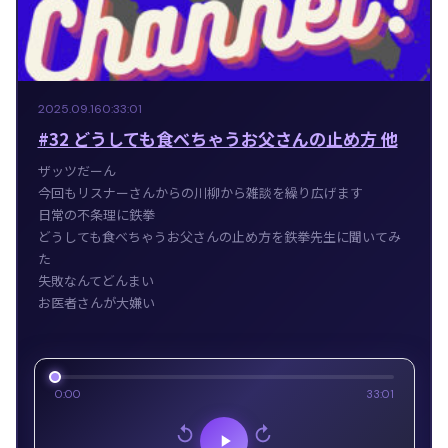
2025.09.16
0:33:01
#32 どうしても食べちゃうお父さんの止め方 他
ザッツだーん
今回もリスナーさんからの川柳から雑談を繰り広げます
日常の不条理に鉄拳
どうしても食べちゃうお父さんの止め方を鉄拳先生に聞いてみ
た
失敗なんてどんまい
お医者さんが大嫌い
0:00
33:01