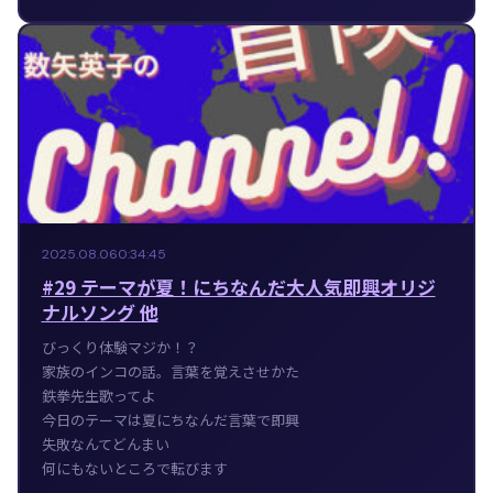
2025.08.06
0:34:45
#29 テーマが夏！にちなんだ大人気即興オリジ
ナルソング 他
びっくり体験マジか！？
家族のインコの話。言葉を覚えさせかた
鉄拳先生歌ってよ
今日のテーマは夏にちなんだ言葉で即興
失敗なんてどんまい
何にもないところで転びます