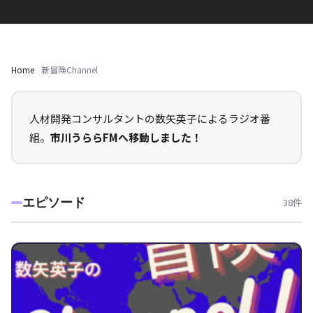
Home
新冒険Channel
人材開発コンサルタントの数矢英子によるラジオ番
組。
市川うららFMへ移動しました！
エピソード
38件