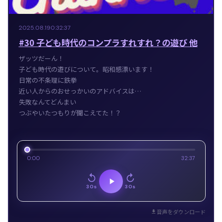
2025.08.19
0:32:37
#30 子ども時代のコンプラすれすれ？の遊び 他
ザッツだーん！
子ども時代の遊びについて。昭和感漂います！
日常の不条理に鉄拳
近い人からのおせっかいのアドバイスは…
失敗なんてどんまい
つぶやいたつもりが聞こえてた！？
0:00
32:37
30s
30s
音声をダウンロード