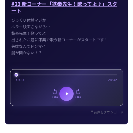
#23 新コーナー「鉄拳先生！歌ってよ♪」スタ
ート
びっくり体験マジか
ホラー映画さながら…
鉄拳先生！歌ってよ
出されたお題に即興で歌う新コーナーがスタートです！
失敗なんてドンマイ
鍵が開かない！？
0:00
29:32
30s
30s
音声をダウンロード