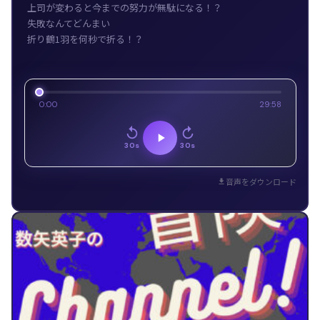
上司が変わると今までの努力が無駄になる！？
失敗なんてどんまい
折り鶴1羽を何秒で折る！？
0:00
29:58
30s
30s
音声をダウンロード