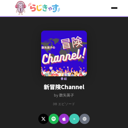
コンテンツへスキップ
番組
新冒険Channel
by 数矢英子
38 エピソード
n