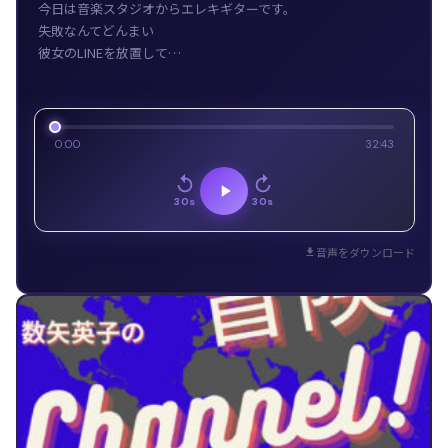
今日は音楽スタジオからエレキギターです。
失敗なんてどんまい
彼女のLINEを放置して…
0:00
32:43
30s
30s
音声をダウンロード