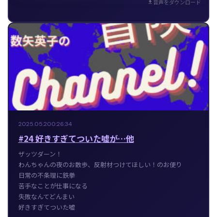
音声をダウンロード
2025.05.20
0:26:34
#24 好きすぎてついた嘘が…他
ザッツダーン！
わんちゃんの夜のお散歩、反射材つけてほしい！のお便り
日常の不条理に鉄拳
苦手なことが仕事になる
失敗なんてどんまい
好きすぎてついた嘘