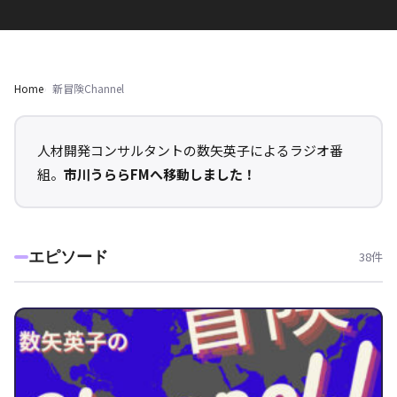
Home
新冒険Channel
人材開発コンサルタントの数矢英子によるラジオ番
組。
市川うららFMへ移動しました！
エピソード
38件