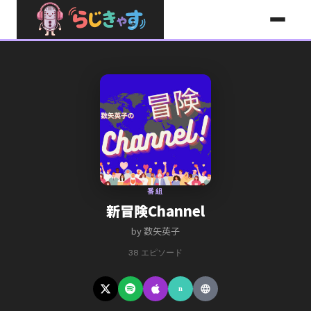
コンテンツへスキップ
番組
新冒険Channel
by 数矢英子
38 エピソード
n