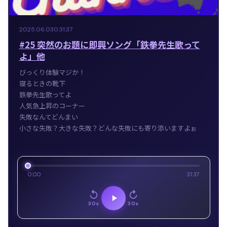
2025.06.03
0:31:37
#25 突然のお題に即興ソング「鉄拳先生歌って
よ」他
びっくり体験マジか！
寝るときの靴下
鉄拳先生歌ってよ
人気急上昇のコーナー
失敗なんてどんまい
小さな失敗？大きな失敗？どんな失敗にも寄り添いますよぉ
0:00
31:37
30s
30s