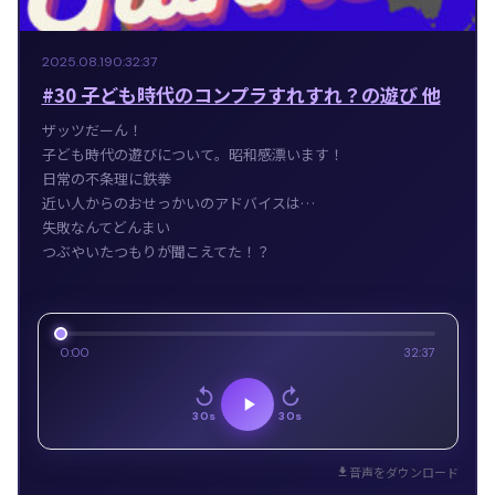
2025.08.19
0:32:37
#30 子ども時代のコンプラすれすれ？の遊び 他
ザッツだーん！
子ども時代の遊びについて。昭和感漂います！
日常の不条理に鉄拳
近い人からのおせっかいのアドバイスは…
失敗なんてどんまい
つぶやいたつもりが聞こえてた！？
0:00
32:37
30s
30s
音声をダウンロード