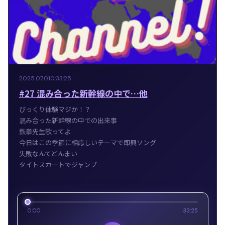
2025.07.01
0:33:25
#27 混み合った新幹線の中で…他
びっくり体験マジか！？
混み合った新幹線の中での出来事
鉄拳先生歌ってよ
今日はこの季節に相応しいテーマで即興ソング
失敗なんてどんまい
タイトスカートでジャンプ
0:00
33:25