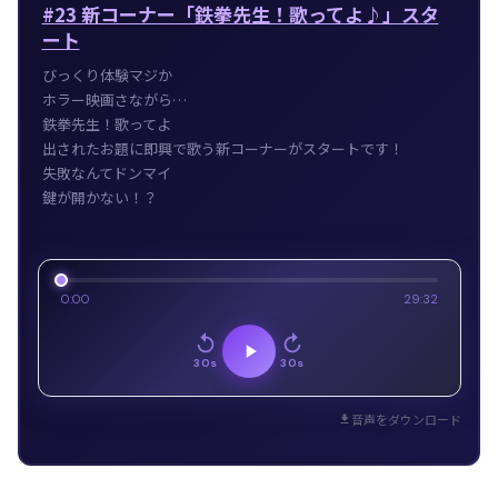
#23 新コーナー「鉄拳先生！歌ってよ♪」スタ
ート
びっくり体験マジか
ホラー映画さながら…
鉄拳先生！歌ってよ
出されたお題に即興で歌う新コーナーがスタートです！
失敗なんてドンマイ
鍵が開かない！？
0:00
29:32
30s
30s
音声をダウンロード