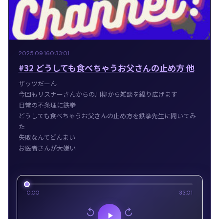
2025.09.16
0:33:01
#32 どうしても食べちゃうお父さんの止め方 他
ザッツだーん
今回もリスナーさんからの川柳から雑談を繰り広げます
日常の不条理に鉄拳
どうしても食べちゃうお父さんの止め方を鉄拳先生に聞いてみ
た
失敗なんてどんまい
お医者さんが大嫌い
0:00
33:01