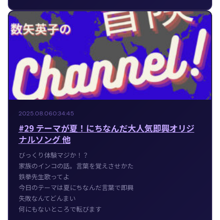
2025.08.06
0:34:45
#29 テーマが夏！にちなんだ大人気即興オリジ
ナルソング 他
びっくり体験マジか！？
家族のインコの話。言葉を覚えさせかた
鉄拳先生歌ってよ
今日のテーマは夏にちなんだ言葉で即興
失敗なんてどんまい
何にもないところで転びます