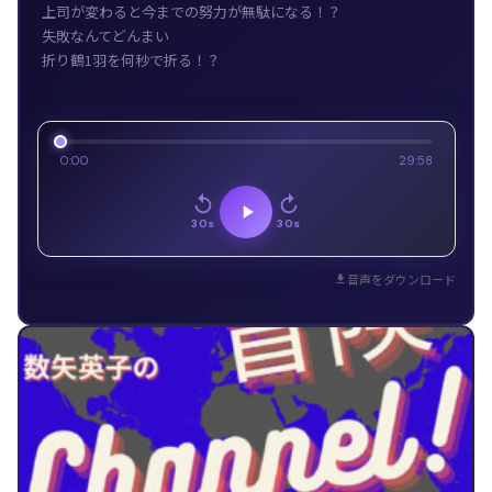
上司が変わると今までの努力が無駄になる！？
失敗なんてどんまい
折り鶴1羽を何秒で折る！？
0:00
29:58
30s
30s
音声をダウンロード