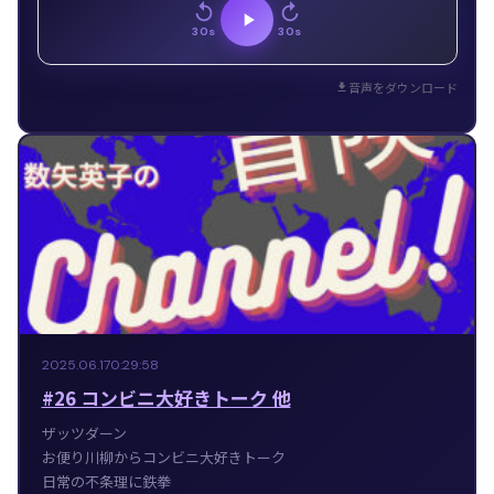
30s
30s
音声をダウンロード
2025.06.17
0:29:58
#26 コンビニ大好きトーク 他
ザッツダーン
お便り川柳からコンビニ大好きトーク
日常の不条理に鉄拳