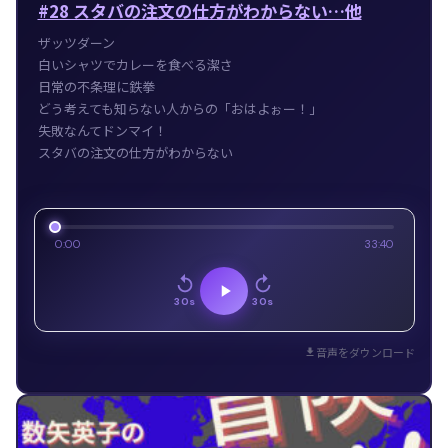
#28 スタバの注文の仕方がわからない…他
ザッツダーン
白いシャツでカレーを食べる潔さ
日常の不条理に鉄拳
どう考えても知らない人からの「おはよぉー！」
失敗なんてドンマイ！
スタバの注文の仕方がわからない
0:00
33:40
30s
30s
音声をダウンロード